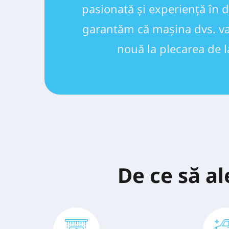
pasionată și experiență în 
garantăm că mașina dvs. va 
nouă la plecarea de l
De ce să a