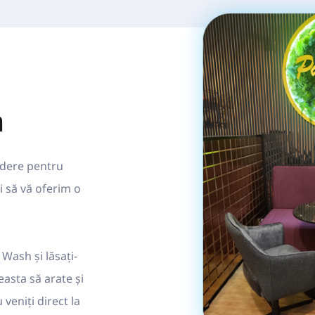
a
dere pentru 
 să vă oferim o 
Wash și lăsați-
sta să arate și 
veniți direct la 