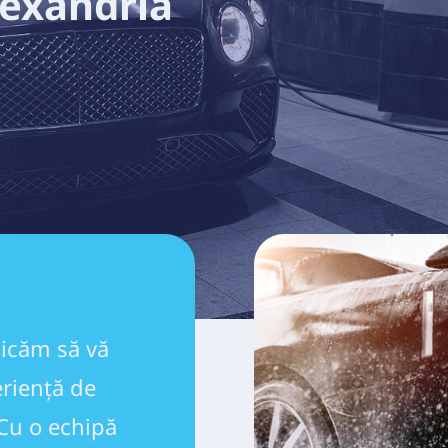
exandria 
icăm să vă 
iență de 
Cu o echipă 