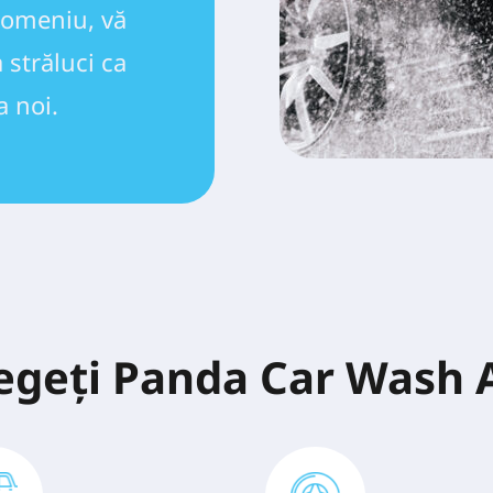
domeniu, vă 
străluci ca 
a noi.
legeți Panda Car Wash 